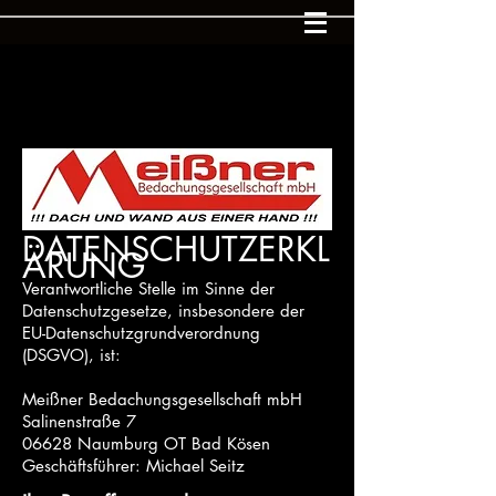
DATENSC
HUTZERKL
ÄR
UNG
Verantwortliche Stelle im Sinne der
Datenschutzgesetze, insbesondere der
EU-Datenschutzgrundverordnung
(DSGVO), ist:
Meißner Bedachungsgese
llschaft mbH
Salinenstraße 7
06628 Naumburg OT Bad Kösen
Geschäftsführer: Michael Seitz