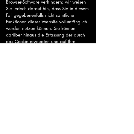
Browser-Software verhindern; wir weisen
Sie jedoch darauf hin, dass Sie in diesem
Fall gegebenenfalls nicht sämtliche
Funktionen dieser Website vollumfänglich
werden nutzen können. Sie können
darüber hinaus die Erfassung der durch
das Cookie erzeugten und auf Ihre
Nutzung der Webseite bezogenen Daten
(inkl. Ihrer IP-Adresse) an Google sowie
die Verarbeitung dieser Daten durch
Google verhindern, indem sie das unter
dem folgenden Link verfügbare Browser-
Plugin herunterladen und installieren:
Browser Add On zur Deaktivierung von
Google Analytics.
Zusätzlich oder als Alternative zum
Browser-Add-On können Sie das Tracking
durch Google Analytics auf unseren Seiten
unterbinden, indem Sie
diesen Link
anklicken
. Dabei wird ein Opt-Out-Cookie
auf Ihrem Gerät installiert. Damit wird die